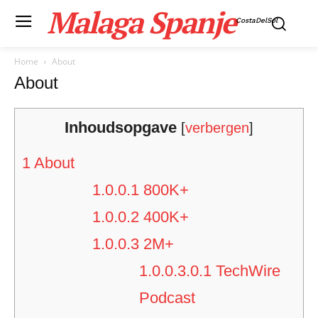
Malaga Spanje
CostaDelSol
Home
About
About
Inhoudsopgave
[
verbergen
]
1
About​
1.0.0.1
800K+
1.0.0.2
400K+
1.0.0.3
2M+
1.0.0.3.0.1
TechWire
Podcast​