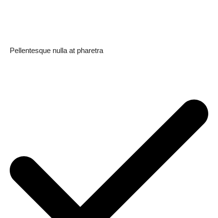
Pellentesque nulla at pharetra
Inhoudsopgave
[
verbergen
]
1
News WeekMagazine PRO
2
Company
News Week
Magazine PRO