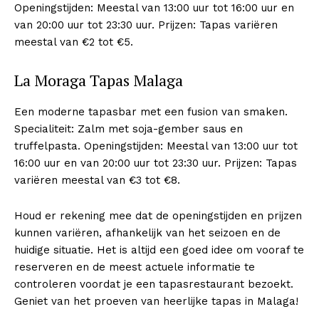
Openingstijden: Meestal van 13:00 uur tot 16:00 uur en
van 20:00 uur tot 23:30 uur. Prijzen: Tapas variëren
meestal van €2 tot €5.
La Moraga Tapas Malaga
Een moderne tapasbar met een fusion van smaken.
Inhoudsopgave
[
verbergen
]
Specialiteit: Zalm met soja-gember saus en
truffelpasta. Openingstijden: Meestal van 13:00 uur tot
1
News WeekMagazine PRO
16:00 uur en van 20:00 uur tot 23:30 uur. Prijzen: Tapas
2
Company
variëren meestal van €3 tot €8.
Houd er rekening mee dat de openingstijden en prijzen
News Week
kunnen variëren, afhankelijk van het seizoen en de
Magazine PRO
huidige situatie. Het is altijd een goed idee om vooraf te
reserveren en de meest actuele informatie te
controleren voordat je een tapasrestaurant bezoekt.
Geniet van het proeven van heerlijke tapas in Malaga!