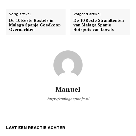
Vorig artikel
Volgend artikel
De 10 Beste Hostels in
De 10 Beste Strandtenten
Malaga Spanje Goedkoop
van Malaga Spanje
Overnachten
Hotspots van Locals
SUBSCRIBE NOW
Company
Manuel
About
http://malagaspanje.nl
Contact us
Subscription Plans
My account
LAAT EEN REACTIE ACHTER