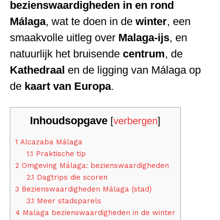
bezienswaardigheden in en rond
Málaga
, wat te doen in de
winter
, een
smaakvolle uitleg over
Malaga-ijs
, en
natuurlijk het bruisende
centrum
, de
Kathedraal
en de ligging van Málaga op
de
kaart van Europa
.
Inhoudsopgave
[
verbergen
]
1
Alcazaba Málaga
1.1
Praktische tip
2
Omgeving Málaga: bezienswaardigheden
2.1
Dagtrips die scoren
3
Bezienswaardigheden Málaga (stad)
3.1
Meer stadsparels
4
Malaga bezienswaardigheden in de winter