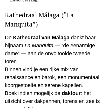
zonsondergang.
Kathedraal Málaga (“La
SUBSCRIBE NOW
Manquita”)
De
Kathedraal van Málaga
dankt haar
Company
bijnaam
La Manquita
— “de eenarmige
dame” — aan de onvoltooide tweede
About
toren.
Contact us
Binnen vind je een rijke mix van
Subscription Plans
My account
renaissance en barok, een monumentaal
koorgestoelte en serene kapellen.
Boek indien mogelijk de
daktour
: het
uitzicht over dakpannen, torens en zee is