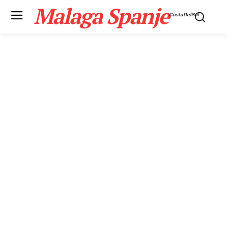
Malaga Spanje
CostaDelSol