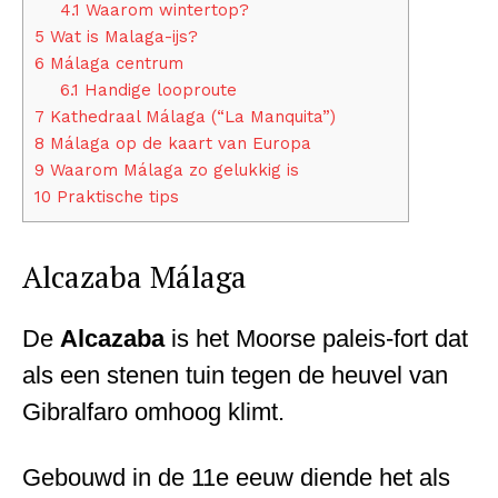
4.1
Waarom wintertop?
5
Wat is Malaga-ijs?
6
Málaga centrum
6.1
Handige looproute
7
Kathedraal Málaga (“La Manquita”)
8
Málaga op de kaart van Europa
9
Waarom Málaga zo gelukkig is
10
Praktische tips
Alcazaba Málaga
De
Alcazaba
is het Moorse paleis-fort dat
als een stenen tuin tegen de heuvel van
Gibralfaro omhoog klimt.
Gebouwd in de 11e eeuw diende het als