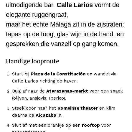
uitnodigende bar.
Calle Larios
vormt de
elegante ruggengraat,
maar het echte Málaga zit in de zijstraten:
Inhoudsopgave
[
verbergen
]
tapas op de toog, glas wijn in de hand, en
1
News WeekMagazine PRO
gesprekken die vanzelf op gang komen.
2
Company
Handige looproute
News Week
Start bij
Plaza de la Constitución
en wandel via
Magazine PRO
Calle Larios richting de haven.
Buig af naar de
Atarazanas-markt
voor een snack
(olijven, ansjovis, Iberico).
Steek door naar het
Romeinse theater
en klim
daarna de
Alcazaba
in.
Sluit af met een drankje op een
rooftop
voor