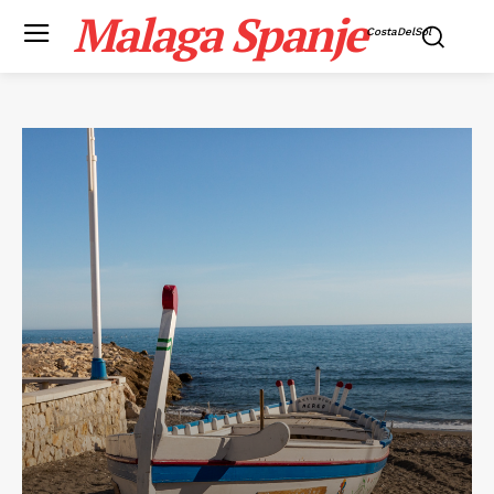
Malaga Spanje
CostaDelSol