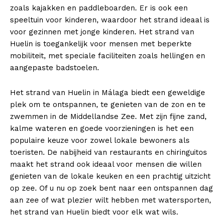
zoals kajakken en paddleboarden. Er is ook een
1
News WeekMagazine PRO
speeltuin voor kinderen, waardoor het strand ideaal is
2
Company
voor gezinnen met jonge kinderen. Het strand van
Huelin is toegankelijk voor mensen met beperkte
News Week
mobiliteit, met speciale faciliteiten zoals hellingen en
Magazine PRO
aangepaste badstoelen.
Het strand van Huelin in Málaga biedt een geweldige
plek om te ontspannen, te genieten van de zon en te
zwemmen in de Middellandse Zee. Met zijn fijne zand,
kalme wateren en goede voorzieningen is het een
populaire keuze voor zowel lokale bewoners als
toeristen. De nabijheid van restaurants en chiringuitos
maakt het strand ook ideaal voor mensen die willen
genieten van de lokale keuken en een prachtig uitzicht
op zee. Of u nu op zoek bent naar een ontspannen dag
SUBSCRIBE NOW
aan zee of wat plezier wilt hebben met watersporten,
het strand van Huelin biedt voor elk wat wils.