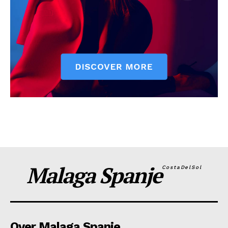
Malaga Spanje
CostaDelSol
Over Malaga Spanje