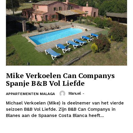
News Week
Magazine PRO
Mike Verkoelen Can Companys
Spanje B&B Vol Liefde
SUBSCRIBE NOW
Manuel
-
APPARTEMENTEN MALAGA
Michael Verkoelen (Mike) is deelnemer van het vierde
seizoen B&B Vol Liefde. Zijn B&B Can Companys in
Blanes aan de Spaanse Costa Blanca heeft...
Company
About