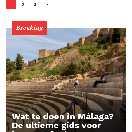
1
2
3
Contact us
Subscription Plans
My account
Breaking
Wat te doen in Málaga?
De ultieme gids voor