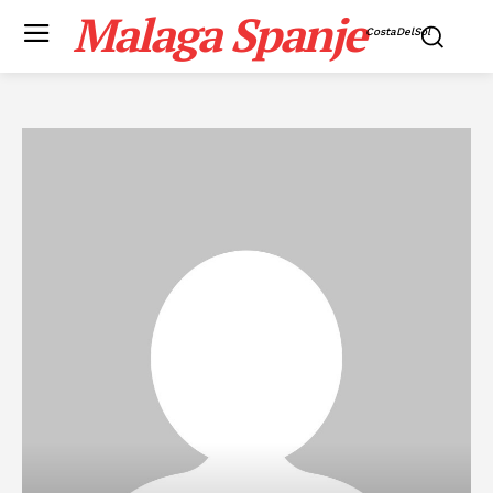
Malaga Spanje
CostaDelSol