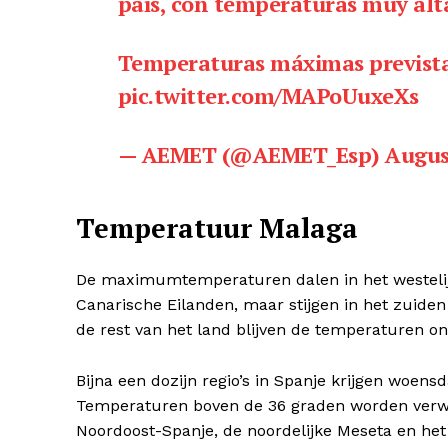
país, con temperaturas muy alta
[
verber
1
News Week
Temperaturas máximas previstas
PR
pic.twitter.com/MAPoUuxeXs
2
Comp
— AEMET (@AEMET_Esp)
Augus
News 
Magazin
Temperatuur Malaga
De maximumtemperaturen dalen in het westelij
Canarische Eilanden, maar stijgen in het zuiden 
de rest van het land blijven de temperaturen on
Bijna een dozijn regio’s in Spanje krijgen woe
Temperaturen boven de 36 graden worden verwac
Noordoost-Spanje, de noordelijke Meseta en he