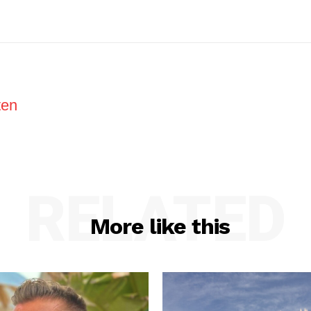
ten
RELATED
More like this