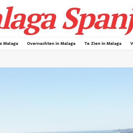
laga Span
s Malaga
Overnachten in Malaga
Te Zien in Malaga
V