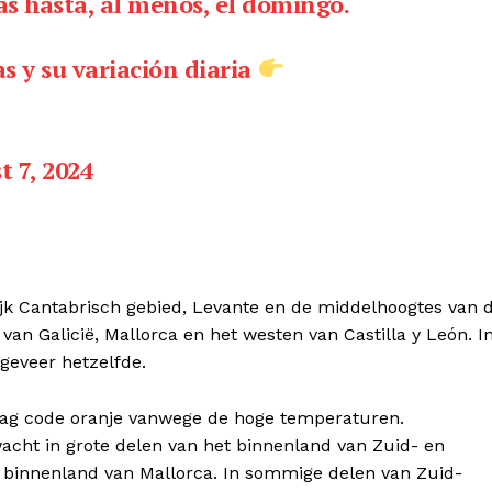
s hasta, al menos, el domingo.
gen
]
Magazine
 y su variación diaria
O
any
Company
t 7, 2024
Week
e PRO
About
Contact us
Subscription Plans
k Cantabrisch gebied, Levante en de middelhoogtes van 
My account
van Galicië, Mallorca en het westen van Castilla y León. I
geveer hetzelfde.
nsdag code oranje vanwege de hoge temperaturen.
ht in grote delen van het binnenland van Zuid- en
t binnenland van Mallorca. In sommige delen van Zuid-