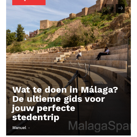
Company
About
Contact us
Subscription Plans
My account
Wat te doen in Málaga?
De ultieme gids voor
jouw perfecte
stedentrip
Manuel
-