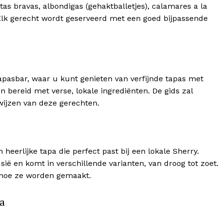
as bravas, albondigas (gehaktballetjes), calamares a la
pgave
 Elk gerecht wordt geserveerd met een goed bijpassende
gen
]
Magazine
O
any
pasbar, waar u kunt genieten van verfijnde tapas met
Company
n bereid met verse, lokale ingrediënten. De gids zal
Week
wijzen van deze gerechten.
e PRO
About
Contact us
Subscription Plans
eerlijke tapa die perfect past bij een lokale Sherry.
My account
ië en komt in verschillende varianten, van droog tot zoet
n hoe ze worden gemaakt.
ga