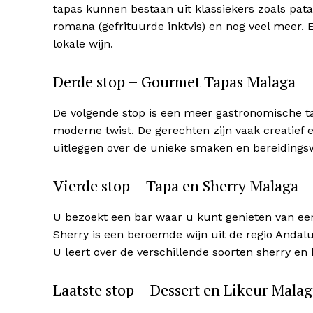
tapas kunnen bestaan uit klassiekers zoals patat
Inhoudso
romana (gefrituurde inktvis) en nog veel meer.
[
verber
lokale wijn.
1
News Week
Derde stop – Gourmet Tapas Malaga
PR
2
Comp
De volgende stop is een meer gastronomische ta
moderne twist. De gerechten zijn vaak creatief e
News 
uitleggen over de unieke smaken en bereidings
Magazin
Vierde stop – Tapa en Sherry Malaga
U bezoekt een bar waar u kunt genieten van een h
Sherry is een beroemde wijn uit de regio Andalus
U leert over de verschillende soorten sherry e
Laatste stop – Dessert en Likeur Mala