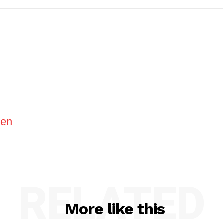
ten
RELATED
More like this