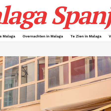
laga Span
s Malaga
Overnachten in Malaga
Te Zien in Malaga
V