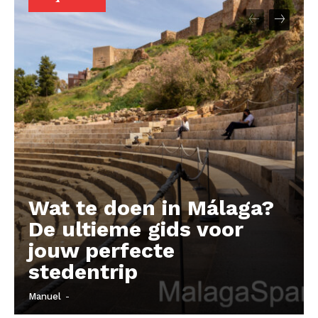
Company
About
Contact us
Subscription Plans
My account
Wat te doen in Málaga?
De ultieme gids voor
jouw perfecte
stedentrip
Manuel
-