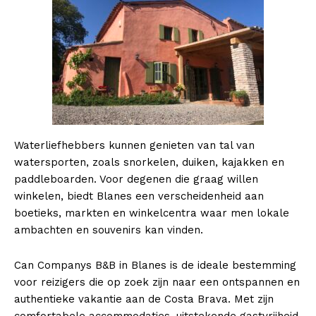
Company
About
Contact us
Subscription Plans
Waterliefhebbers kunnen genieten van tal van
My account
watersporten, zoals snorkelen, duiken, kajakken en
paddleboarden. Voor degenen die graag willen
winkelen, biedt Blanes een verscheidenheid aan
boetieks, markten en winkelcentra waar men lokale
ambachten en souvenirs kan vinden.
Can Companys B&B in Blanes is de ideale bestemming
voor reizigers die op zoek zijn naar een ontspannen en
authentieke vakantie aan de Costa Brava. Met zijn
comfortabele accommodaties, uitstekende gastvrijheid