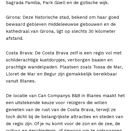
Sagrada Familia, Park Güell en de gotische wijk.
Girona: Deze historische stad, bekend om haar goed
bewaard gebleven middeleeuwse gebouwen en de
kathedraal van Girona, ligt op slechts 30 kilometer
afstand.
Costa Brava: De Costa Brava zelf is een regio vol met
schilderachtige kustdorpjes, verborgen baaien en
prachtige wandelpaden. Plaatsen zoals Tossa de Mar,
Lloret de Mar en Begur zijn gemakkelijk bereikbaar
vanuit Blanes.
De locatie van Can Companys B&B in Blanes maakt het
een uitstekende keuze voor reizigers die willen
genieten van de rust van de Costa Brava, terwijl ze
toch dicht bij de belangrijkste attracties en steden van
de regio zijn. Of je nu komt voor de zon en de zee, de
Inhoudsopgave
[
verbergen
]
cultuur en geschiedenis, of gewoon om te ontspannen