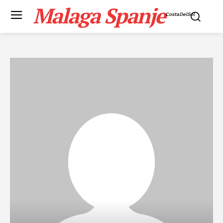
Malaga Spanje
CostaDelSol