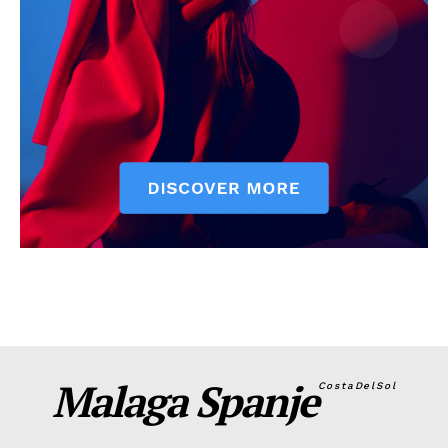
Malaga Spanje
CostaDelSol