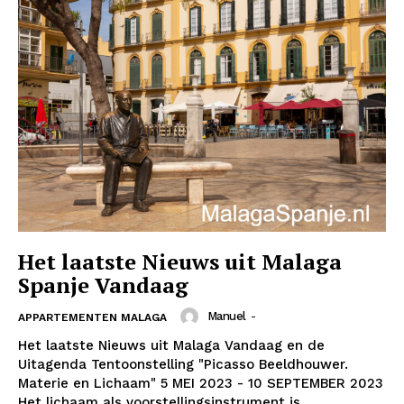
News Week
Magazine PRO
Het laatste Nieuws uit Malaga
Spanje Vandaag
SUBSCRIBE NOW
Manuel
-
APPARTEMENTEN MALAGA
Het laatste Nieuws uit Malaga Vandaag en de
Uitagenda Tentoonstelling "Picasso Beeldhouwer.
Company
Materie en Lichaam" 5 MEI 2023 - 10 SEPTEMBER 2023
Het lichaam als voorstellingsinstrument is...