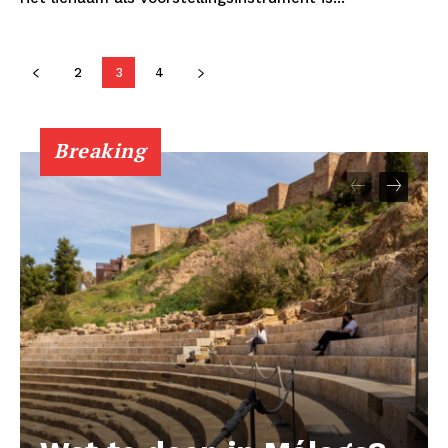
About
Contact us
2
3
4
Subscription Plans
My account
Breaking