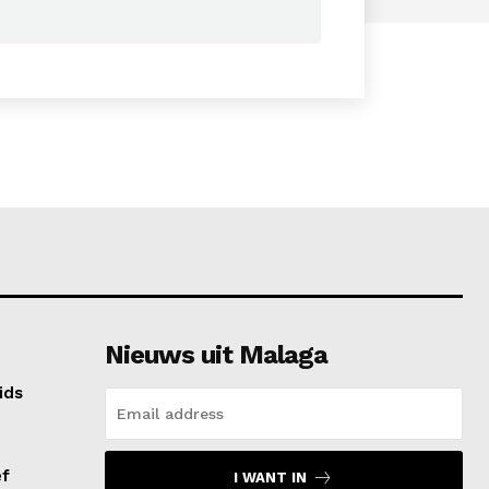
Nieuws uit Malaga
ids
ef
I WANT IN