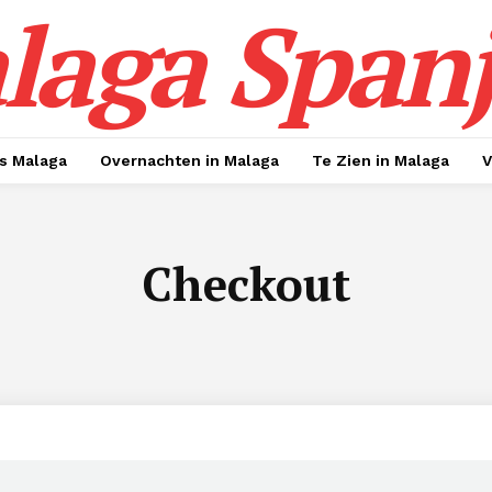
laga Span
s Malaga
Overnachten in Malaga
Te Zien in Malaga
V
Checkout
pgave
gen
]
Magazine
O