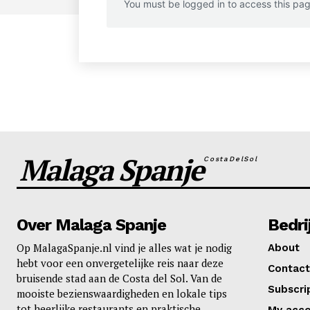
You must be logged in to access this pag
2
Comp
News 
Magazin
Malaga Spanje
CostaDelSol
Over Malaga Spanje
Bedri
Op MalagaSpanje.nl vind je alles wat je nodig
About
SUBSCRIB
hebt voor een onvergetelijke reis naar deze
Contact
bruisende stad aan de Costa del Sol. Van de
Subscri
mooiste bezienswaardigheden en lokale tips
tot heerlijke restaurants en praktische