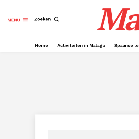
Ma
Zoeken
MENU
Home
Activiteiten in Malaga
Spaanse le
Inhoudso
[
verber
1
News Week
PR