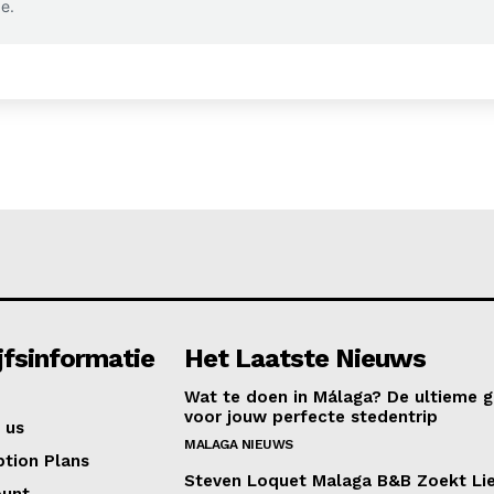
e.
any
Company
Week
e PRO
About
Contact us
Subscription Plans
My account
jfsinformatie
Het Laatste Nieuws
Wat te doen in Málaga? De ultieme g
E NOW
voor jouw perfecte stedentrip
 us
MALAGA NIEUWS
ption Plans
Steven Loquet Malaga B&B Zoekt Li