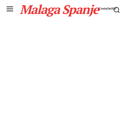
Malaga Spanje
CostaDelSol