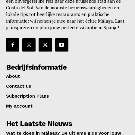
een onvergetelijke reis naar deze bruisende stad aan de
Costa del Sol. Van de mooiste bezienswaardigheden en
News Week
lokale tips tot heerlijke restaurants en praktische
Magazine PRO
informatie: wij nemen je mee naar het échte Málaga. Laat
je inspireren en plan jouw perfecte vakantie in Spanje!
Bedrijfsinformatie
About
Contact us
Subscription Plans
SUBSCRIBE NOW
My account
Het Laatste Nieuws
Company
Wat te doen in Málaga? De ultieme gids voor jouw