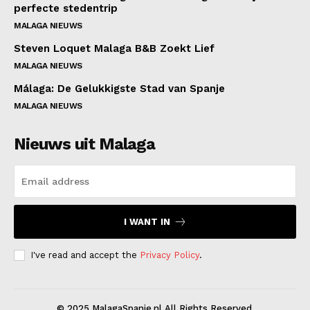
perfecte stedentrip
MALAGA NIEUWS
About
Steven Loquet Malaga B&B Zoekt Lief
Contact us
MALAGA NIEUWS
Subscription Plans
Málaga: De Gelukkigste Stad van Spanje
My account
MALAGA NIEUWS
Nieuws uit Malaga
I WANT IN
I've read and accept the
Privacy Policy
.
© 2025 MalagaSpanje.nl All Rights Reserved.