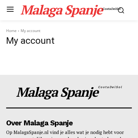
Malaga Spanje
CostaDelSol
Home
My account
My account
Malaga Spanje
CostaDelSol
Inhoudsopgave
[
verbergen
]
Over Malaga Spanje
1
News WeekMagazine PRO
Op MalagaSpanje.nl vind je alles wat je nodig hebt voor
2
Company